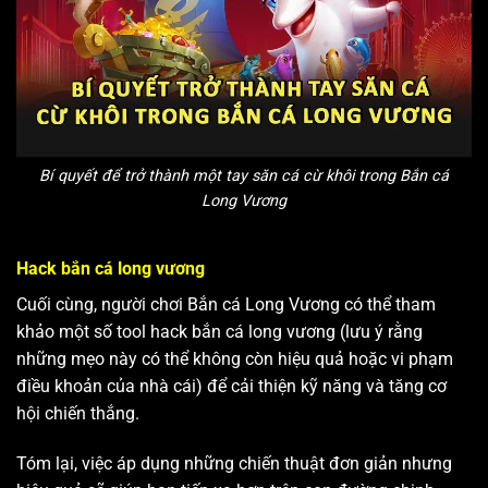
Bí quyết để trở thành một tay săn cá cừ khôi trong Bắn cá
Long Vương
Hack bắn cá long vương
Cuối cùng, người chơi Bắn cá Long Vương có thể tham
khảo một số tool hack bắn cá long vương (lưu ý rằng
những mẹo này có thể không còn hiệu quả hoặc vi phạm
điều khoản của nhà cái) để cải thiện kỹ năng và tăng cơ
hội chiến thắng.
Tóm lại, việc áp dụng những chiến thuật đơn giản nhưng