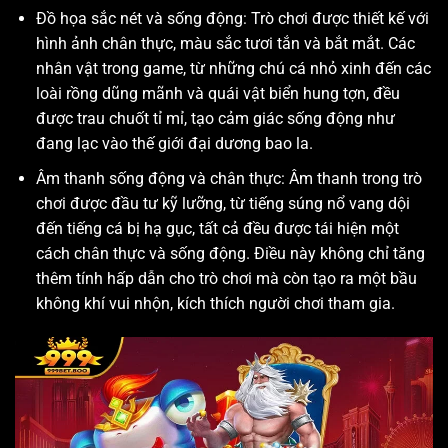
Đồ họa sắc nét và sống động: Trò chơi được thiết kế với
hình ảnh chân thực, màu sắc tươi tắn và bắt mắt. Các
nhân vật trong game, từ những chú cá nhỏ xinh đến các
loài rồng dũng mãnh và quái vật biển hung tợn, đều
được trau chuốt tỉ mỉ, tạo cảm giác sống động như
đang lạc vào thế giới đại dương bao la.
Âm thanh sống động và chân thực: Âm thanh trong trò
chơi được đầu tư kỹ lưỡng, từ tiếng súng nổ vang dội
đến tiếng cá bị hạ gục, tất cả đều được tái hiện một
cách chân thực và sống động. Điều này không chỉ tăng
thêm tính hấp dẫn cho trò chơi mà còn tạo ra một bầu
không khí vui nhộn, kích thích người chơi tham gia.