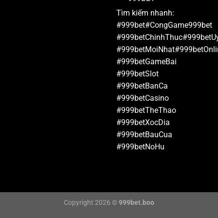
Tìm kiếm nhanh:
#999bet#CongGame999bet
#999betChinhThuc#999betU
#999betMoiNhat#999betOnl
#999betGameBai
#999betSlot
#999betBanCa
#999betCasino
#999betTheThao
#999betXocDia
#999betBauCua
#999betNoHu
Copyright 2026 ©
999bet.boo