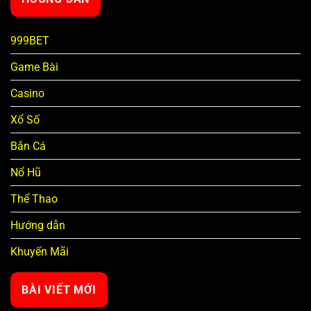
999BET
Game Bài
Casino
Xổ Số
Bắn Cá
Nổ Hũ
Thể Thao
Hướng dẫn
Khuyến Mãi
BÀI VIẾT MỚI