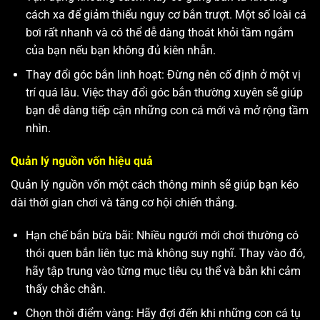
cách xa để giảm thiểu nguy cơ bắn trượt. Một số loài cá
bơi rất nhanh và có thể dễ dàng thoát khỏi tầm ngắm
của bạn nếu bạn không đủ kiên nhẫn.
Thay đổi góc bắn linh hoạt: Đừng nên cố định ở một vị
trí quá lâu. Việc thay đổi góc bắn thường xuyên sẽ giúp
bạn dễ dàng tiếp cận những con cá mới và mở rộng tầm
nhìn.
Quản lý nguồn vốn hiệu quả
Quản lý nguồn vốn một cách thông minh sẽ giúp bạn kéo
dài thời gian chơi và tăng cơ hội chiến thắng.
Hạn chế bắn bừa bãi: Nhiều người mới chơi thường có
thói quen bắn liên tục mà không suy nghĩ. Thay vào đó,
hãy tập trung vào từng mục tiêu cụ thể và bắn khi cảm
thấy chắc chắn.
Chọn thời điểm vàng: Hãy đợi đến khi những con cá tụ