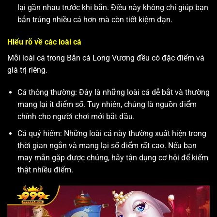
lại gần nhau trước khi bắn. Điều này không chỉ giúp bạn
bắn trúng nhiều cá hơn mà còn tiết kiệm đạn.
Hiểu rõ về các loài cá
Mỗi loài cá trong Bắn cá Long Vương đều có đặc điểm và
giá trị riêng.
Cá thông thường: Đây là những loài cá dễ bắt và thường
mang lại ít điểm số. Tuy nhiên, chúng là nguồn điểm
chính cho người chơi mới bắt đầu.
Cá quý hiếm: Những loài cá này thường xuất hiện trong
thời gian ngắn và mang lại số điểm rất cao. Nếu bạn
may mắn gặp được chúng, hãy tận dụng cơ hội để kiếm
thật nhiều điểm.