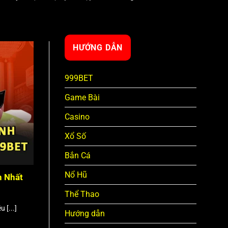
HƯỚNG DẪN
999BET
Game Bài
Casino
Xổ Số
Bắn Cá
Nổ Hũ
n Nhất
Thể Thao
 [...]
Hướng dẫn