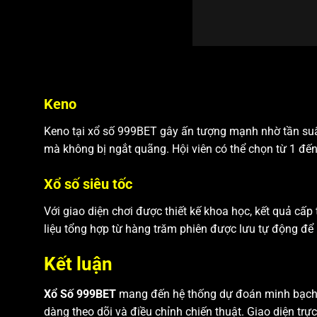
Keno
Keno tại xổ số 999BET gây ấn tượng mạnh nhờ tần suất q
mà không bị ngắt quãng. Hội viên có thể chọn từ 1 đến
Xổ số siêu tốc
Với giao diện chơi được thiết kế khoa học, kết quả cấp 
liệu tổng hợp từ hàng trăm phiên được lưu tự động để 
Kết luận
Xổ Số 999BET
mang đến hệ thống dự đoán minh bạch, t
dàng theo dõi và điều chỉnh chiến thuật. Giao diện trự