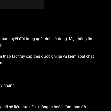
oàn tuyệt đối trong quá trình sử dụng. Mọi thông tin
ép.
i thao tác truy cập đều được ghi lại và kiểm soát chặt
m.
ay nhanh.
 bố số liệu trực tiếp, không trì hoãn, đảm bảo độ