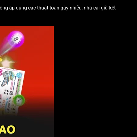
hông áp dụng các thuật toán gây nhiễu, nhà cái giữ kết