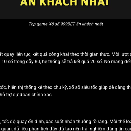
Top game Xổ số 999BET ăn khách nhất
uay liên tục, kết quả công khai theo thời gian thực. Mỗi lượt qu
 10 số trong dãy 80, hệ thống sẽ trả kết quả 20 số. Nó mang đến
tốc, hiển thị thống kê theo chu kỳ, xổ số siêu tốc giúp dễ dàng t
hỗ trợ dự đoán chính xác.
ốc độ quay ổn định, xác suất nhận thưởng rõ ràng. Mỗi thể loại
c quan, dữ liệu phân tích đầy đủ tạo nên trải nghiệm đáng tin 