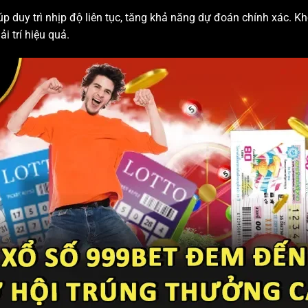
iúp duy trì nhịp độ liên tục, tăng khả năng dự đoán chính xác. K
i trí hiệu quả.