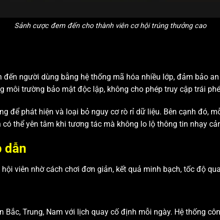
Sảnh cược đem đến cho thành viên cơ hội trúng thưởng cao
n đến người dùng bằng hệ thống mã hóa nhiều lớp, đảm bảo an t
ng môi trường bảo mật độc lập, không cho phép truy cập trái ph
để phát hiện và loại bỏ nguy cơ rò rỉ dữ liệu. Bên cạnh đó, mỗ
n có thể yên tâm khi tương tác mà không lo lộ thông tin nhạy cả
p dẫn
 hội viên nhờ cách chơi đơn giản, kết quả minh bạch, tốc độ qu
n Bắc, Trung, Nam với lịch quay cố định mỗi ngày. Hệ thống công