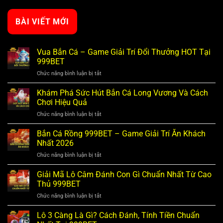
BÀI VIẾT MỚI
Vua Bắn Cá – Game Giải Trí Đổi Thưởng HOT Tại
999BET
Chức năng bình luận bị tắt
ở
Vua
Bắn
Khám Phá Sức Hút Bắn Cá Long Vương Và Cách
Cá
Chơi Hiệu Quả
–
Chức năng bình luận bị tắt
ở
Game
Khám
Giải
Phá
Bắn Cá Rồng 999BET – Game Giải Trí Ăn Khách
Trí
Sức
Đổi
Nhất 2026
Hút
Thưởng
Chức năng bình luận bị tắt
ở
Bắn
HOT
Bắn
Cá
Tại
Cá
Giải Mã Lô Câm Đánh Con Gì Chuẩn Nhất Từ Cao
Long
999BET
Rồng
Vương
Thủ 999BET
999BET
Và
Chức năng bình luận bị tắt
ở
–
Cách
Giải
Game
Chơi
Mã
Lô 3 Càng Là Gì? Cách Đánh, Tính Tiền Chuẩn
Giải
Hiệu
Lô
Trí