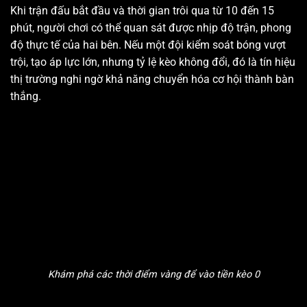
Khi trận đấu bắt đầu và thời gian trôi qua từ 10 đến 15
phút, người chơi có thể quan sát được nhịp độ trận, phong
độ thực tế của hai bên. Nếu một đội kiểm soát bóng vượt
trội, tạo áp lực lớn, nhưng tỷ lệ kèo không đổi, đó là tín hiệu
thị trường nghi ngờ khả năng chuyển hóa cơ hội thành bàn
thắng.
Khám phá các thời điểm vàng để vào tiền kèo 0