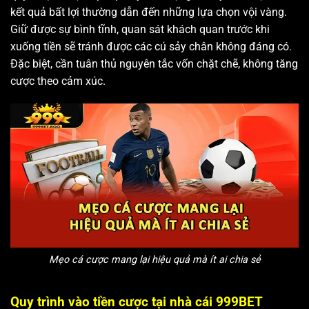
kết quả bất lợi thường dẫn đến những lựa chọn vội vàng.
Giữ được sự bình tĩnh, quan sát khách quan trước khi
xuống tiền sẽ tránh được các cú sảy chân không đáng có.
Đặc biệt, cần tuân thủ nguyên tắc vốn chặt chẽ, không tăng
cược theo cảm xúc.
Mẹo cá cược mang lại hiệu quả mà ít ai chia sẻ
Quy trình vào tiền cược tại nhà cái 999BET