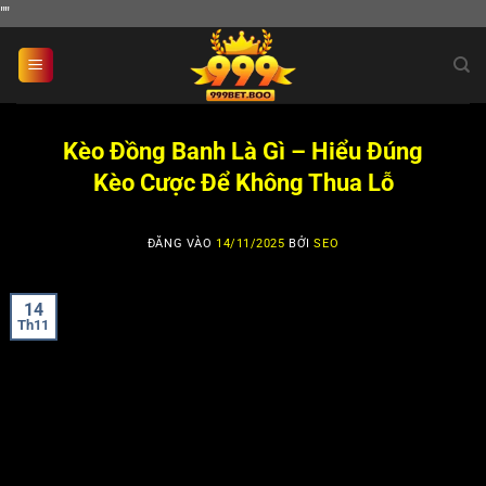
"
"
Bỏ
qua
nội
dung
Kèo Đồng Banh Là Gì – Hiểu Đúng
Kèo Cược Để Không Thua Lỗ
ĐĂNG VÀO
14/11/2025
BỞI
SEO
14
Th11