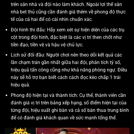
trên sân nhà và đội nào làm khách. Ngoài lợi thế sân
nhà bet thủ cũng cần đánh giá thêm về phong độ thực
tế của cả hai để có cái nhìn chuẩn xác.
Đội hình thi đấu: Hãy xem xét sự hiện diện của các trụ
cột trong đội hình, đặc biệt là các vị trí then chốt như
tiền đạo, tiền vệ và hậu vệ chủ lực.
Lịch sử đối đầu: Người chơi nên theo dõi kết quả các
lần chạm trán gần nhất giữa hai đội, phân tích tỷ số,
hiệu quả tấn công cũng như khả năng phòng ngự. Điều
này sẽ hỗ trợ bạn biết cách cách đọc kèo chấp 1 trái
hiệu quả.
Phong độ hiện tại và thành tích: Cụ thể, thành viên cần
đánh giá vị trí trên bảng xếp hạng, số điểm hiện tại của
từng đội, hiệu suất ghi bàn và cả số bàn thua trung bình
để có đánh giá khách quan về sức mạnh tổng thể.