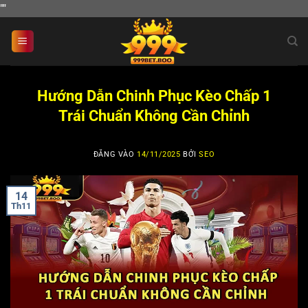
"
"
Bỏ
qua
nội
dung
Hướng Dẫn Chinh Phục Kèo Chấp 1
Trái Chuẩn Không Cần Chỉnh
ĐĂNG VÀO
14/11/2025
BỞI
SEO
14
Th11