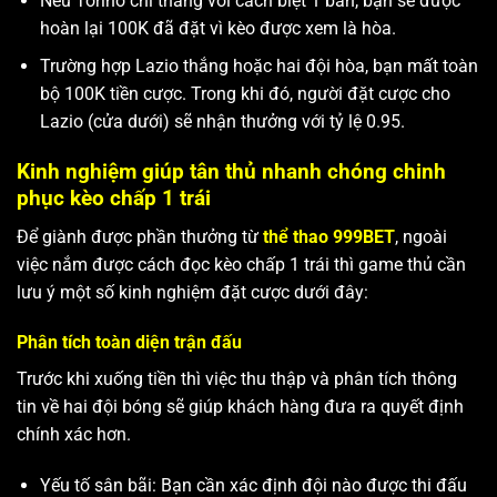
Nếu Torino chỉ thắng với cách biệt 1 bàn, bạn sẽ được
hoàn lại 100K đã đặt vì kèo được xem là hòa.
Trường hợp Lazio thắng hoặc hai đội hòa, bạn mất toàn
bộ 100K tiền cược. Trong khi đó, người đặt cược cho
Lazio (cửa dưới) sẽ nhận thưởng với tỷ lệ 0.95.
Kinh nghiệm giúp tân thủ nhanh chóng chinh
phục kèo chấp 1 trái
Để giành được phần thưởng từ
thể thao 999BET
, ngoài
việc nắm được cách đọc kèo chấp 1 trái thì game thủ cần
lưu ý một số kinh nghiệm đặt cược dưới đây:
Phân tích toàn diện trận đấu
Trước khi xuống tiền thì việc thu thập và phân tích thông
tin về hai đội bóng sẽ giúp khách hàng đưa ra quyết định
chính xác hơn.
Yếu tố sân bãi: Bạn cần xác định đội nào được thi đấu