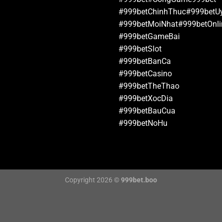
#999betChinhThuc#999betU
#999betMoiNhat#999betOnl
#999betGameBai
#999betSlot
#999betBanCa
#999betCasino
#999betTheThao
#999betXocDia
#999betBauCua
#999betNoHu
Copyright 2026 ©
999bet.boo